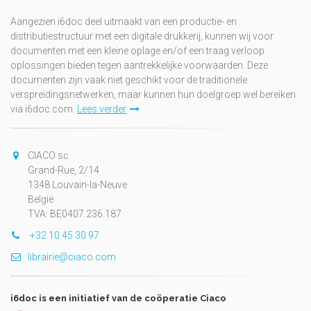
Aangezien i6doc deel uitmaakt van een productie- en
distributiestructuur met een digitale drukkerij, kunnen wij voor
documenten met een kleine oplage en/of een traag verloop
oplossingen bieden tegen aantrekkelijke voorwaarden. Deze
documenten zijn vaak niet geschikt voor de traditionele
verspreidingsnetwerken, maar kunnen hun doelgroep wel bereiken
via i6doc.com.
Lees verder
CIACO sc
Grand-Rue, 2/14
1348 Louvain-la-Neuve
België
TVA: BE0407.236.187
+32 10 45 30 97
librairie@ciaco.com
i6doc is een initiatief van de coöperatie Ciaco