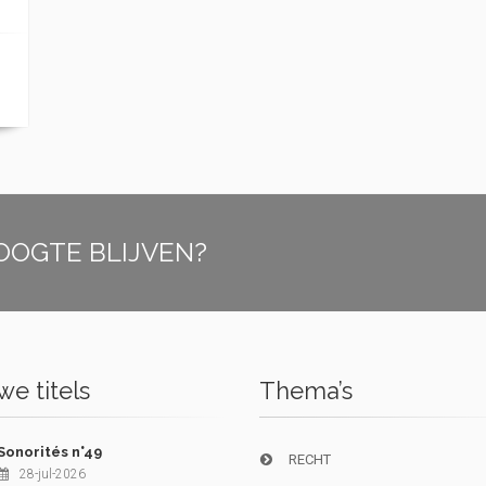
OOGTE BLIJVEN?
e titels
Thema’s
Sonorités n°49
RECHT
28-jul-2026