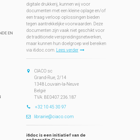
digitale drukkerij, kunnen wij voor
documenten met een kleine oplage en/of
een traag verloop oplossingen bieden
tegen aantrekkelijke voorwaarden. Deze
documenten zijn vaak niet geschikt voor
UNDE EN
de traditionele verspreidingsnetwerken,
maar kunnen hun doelgroep wel bereiken
via i6doc.com.
Lees verder
CIACO sc
Grand-Rue, 2/14
1348 Louvain-la-Neuve
België
N
TVA: BE0407.236.187
+32 10 45 30 97
librairie@ciaco.com
i6doc is een initiatief van de
coöperatie Ciaco