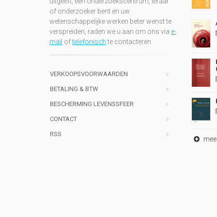
uitgeeft, een onderzoekscentrum, leraar
of onderzoeker bent en uw
wetenschappelijke werken beter wenst te
verspreiden, raden we u aan om ons via
e-
mail
of
telefonisch
te contacteren
VERKOOPSVOORWAARDEN
BETALING & BTW
BESCHERMING LEVENSSFEER
CONTACT
RSS
meer 