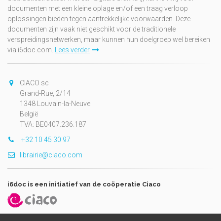
documenten met een kleine oplage en/of een traag verloop
oplossingen bieden tegen aantrekkelijke voorwaarden. Deze
documenten zijn vaak niet geschikt voor de traditionele
verspreidingsnetwerken, maar kunnen hun doelgroep wel bereiken
via i6doc.com.
Lees verder
CIACO sc
Grand-Rue, 2/14
1348 Louvain-la-Neuve
België
TVA: BE0407.236.187
+32 10 45 30 97
librairie@ciaco.com
i6doc is een initiatief van de coöperatie Ciaco