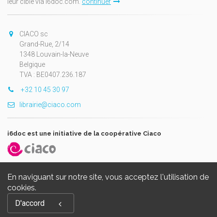
leur cible via i6doc.com.
continuer
CIACO sc
Grand-Rue, 2/14
1348 Louvain-la-Neuve
Belgique
TVA : BE0407.236.187
+32 10 45 30 97
librairie@ciaco.com
i6doc est une initiative de la coopérative Ciaco
En naviguant sur notre site, vous acceptez l'utilisation de
cookies.
Copyright © 2026, i6doc. Powered by
GiantChair
. All Rights
D'accord
Reserved