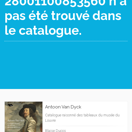
28001100853560 n'a
pas été trouvé dans
le catalogue.
Antoon Van Dyck
Catalogue raisonné des tableaux du musée du
Louvre
Blaise Ducos