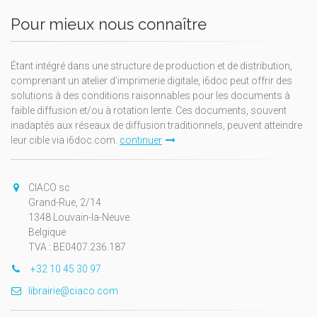
Pour mieux nous connaître
Étant intégré dans une structure de production et de distribution,
comprenant un atelier d'imprimerie digitale, i6doc peut offrir des
solutions à des conditions raisonnables pour les documents à
faible diffusion et/ou à rotation lente. Ces documents, souvent
inadaptés aux réseaux de diffusion traditionnels, peuvent atteindre
leur cible via i6doc.com.
continuer
CIACO sc
Grand-Rue, 2/14
1348 Louvain-la-Neuve
Belgique
TVA : BE0407.236.187
+32 10 45 30 97
librairie@ciaco.com