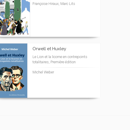
Françoise Hiraux, Marc Lits
Orwell et Huxley
Le Lion et la licorne en contrepoints
totalitaires, Première édition
Michel Weber