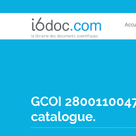
Accu
la librairie des documents scientifiques
GCOI 28001100477
catalogue.