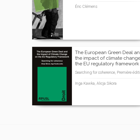
Éric Clémens
The European Green Deal a
the impact of climate chang
the EU regulatory framework
Searching for coherence, Première édit
Inga Kawka, Alicja Sikora