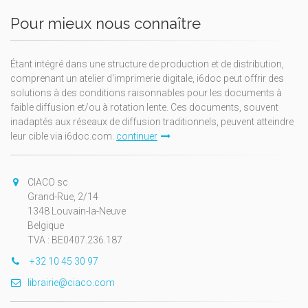
Pour mieux nous connaître
Étant intégré dans une structure de production et de distribution,
comprenant un atelier d'imprimerie digitale, i6doc peut offrir des
solutions à des conditions raisonnables pour les documents à
faible diffusion et/ou à rotation lente. Ces documents, souvent
inadaptés aux réseaux de diffusion traditionnels, peuvent atteindre
leur cible via i6doc.com.
continuer
CIACO sc
Grand-Rue, 2/14
1348 Louvain-la-Neuve
Belgique
TVA : BE0407.236.187
+32 10 45 30 97
librairie@ciaco.com