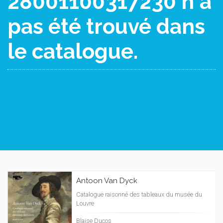
28001100317230 n'a
pas été trouvé dans
le catalogue.
Antoon Van Dyck
Catalogue raisonné des tableaux du musée du
Louvre
Blaise Ducos