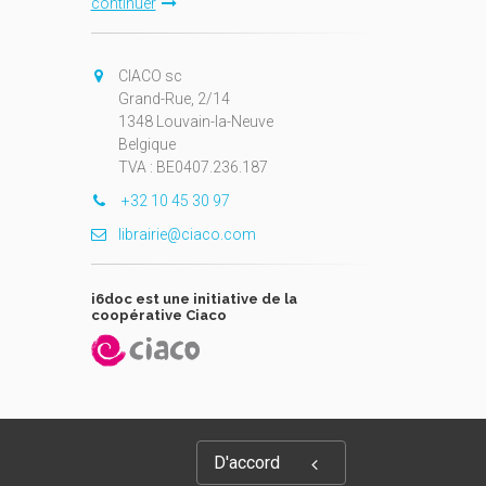
continuer
CIACO sc
Grand-Rue, 2/14
1348 Louvain-la-Neuve
Belgique
TVA : BE0407.236.187
+32 10 45 30 97
librairie@ciaco.com
i6doc est une initiative de la
coopérative Ciaco
D'accord