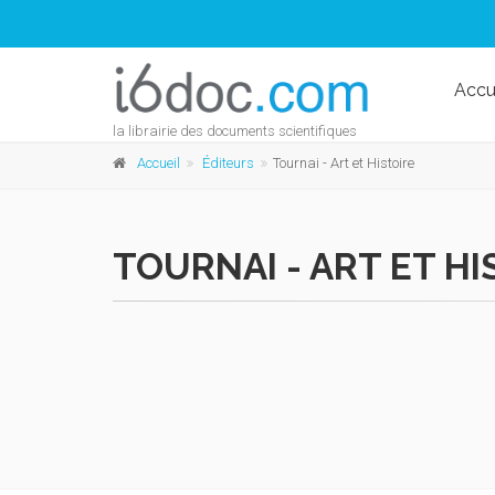
Accu
la librairie des documents scientifiques
Accueil
Éditeurs
Tournai - Art et Histoire
TOURNAI - ART ET HI