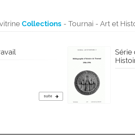
vitrine
Collections
- Tournai - Art et Hist
avail
Série 
Histoi
suite