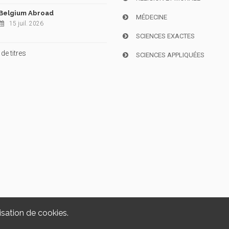
Belgium Abroad
MÉDECINE
15 juil. 2026
SCIENCES EXACTES
de titres
SCIENCES APPLIQUÉES
isation de cookies.
Copyright © 2026, i6doc. Powered by
GiantChair
. All Rights Reserved