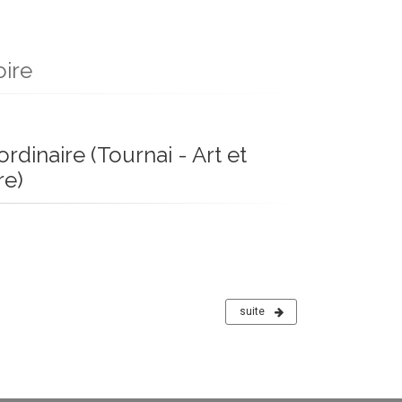
oire
ordinaire (Tournai - Art et
re)
suite