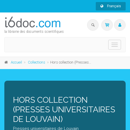
Français
la librairie des documents scientifiques
Toggle
navigati
Accueil
Collections
Hors collection (Presses universitaires de Louvain)
HORS COLLECTION
(PRESSES UNIVERSITAIRES
DE LOUVAIN)
Presses universitaires de Louvain