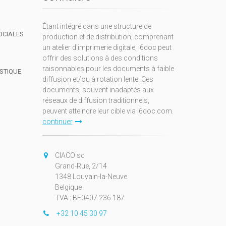
Étant intégré dans une structure de
OCIALES
production et de distribution, comprenant
un atelier d'imprimerie digitale, i6doc peut
offrir des solutions à des conditions
raisonnables pour les documents à faible
ISTIQUE
diffusion et/ou à rotation lente. Ces
documents, souvent inadaptés aux
réseaux de diffusion traditionnels,
peuvent atteindre leur cible via i6doc.com.
continuer
CIACO sc
Grand-Rue, 2/14
1348 Louvain-la-Neuve
Belgique
TVA : BE0407.236.187
+32 10 45 30 97