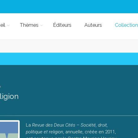
eil
Thèmes
Éditeurs
Auteurs
Collection
S
ligion
La
Revue des Deux Cités – Société, droit,
politique et religion
, annuelle, créée en 2011,