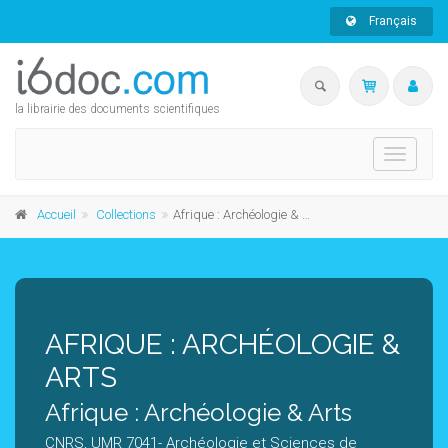
Français
la librairie des documents scientifiques
Toggle
navigati
Accueil
Collections
Afrique : Archéologie & Arts
AFRIQUE : ARCHÉOLOGIE &
ARTS
Afrique : Archéologie & Arts
CNRS, UMR 7041- Archéologie et Sciences de