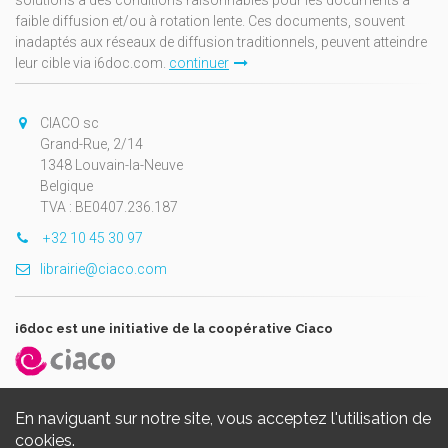
faible diffusion et/ou à rotation lente. Ces documents, souvent
inadaptés aux réseaux de diffusion traditionnels, peuvent atteindre
leur cible via i6doc.com.
continuer
CIACO sc
Grand-Rue, 2/14
1348 Louvain-la-Neuve
Belgique
TVA : BE0407.236.187
+32 10 45 30 97
librairie@ciaco.com
i6doc est une initiative de la coopérative Ciaco
En naviguant sur notre site, vous acceptez l'utilisation de
cookies.