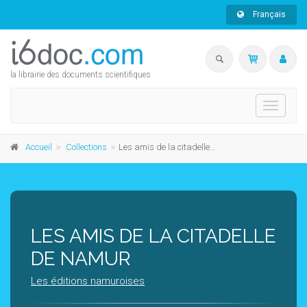
Français
la librairie des documents scientifiques
Toggle
navigati
Accueil
Collections
Les amis de la citadelle de Namur
LES AMIS DE LA CITADELLE
DE NAMUR
Les éditions namuroises