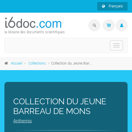
Français
la librairie des documents scientifiques
Toggle
navigati
Accueil
Collections
Collection du Jeune Barreau de Mons
COLLECTION DU JEUNE
BARREAU DE MONS
Anthemis