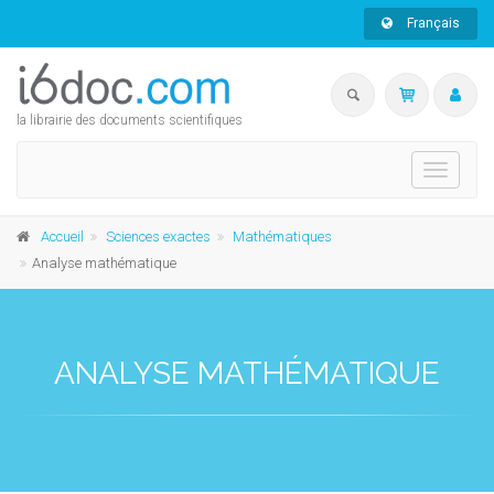
Français
la librairie des documents scientifiques
Toggle
navigati
Accueil
Sciences exactes
Mathématiques
Analyse mathématique
ANALYSE MATHÉMATIQUE