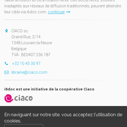
faible diffusion et/ou à rotation lente. Ces documents, souvent
inadaptés aux réseaux de diffusion traditionnels, peuvent atteindre
leur cible via i6doc.com.
continuer
CIACO sc
Grand-Rue, 2/14
1348 Louvain-la-Neuve
Belgique
TVA : BE0407.236.187
+32 10 45 30 97
librairie@ciaco.com
i6doc est une initiative de la coopérative Ciaco
En naviguant sur notre site, vous acceptez l'utilisation de
cookies.
Copyright © 2026, i6doc. Powered by
GiantChair
. All Rights