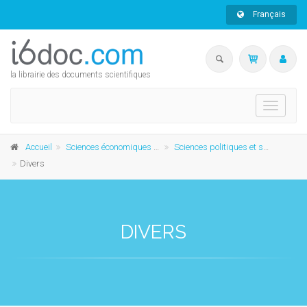
Français
la librairie des documents scientifiques
Toggle
navigati
Accueil
Sciences économiques et sociales
Sciences politiques et sociales
Divers
DIVERS