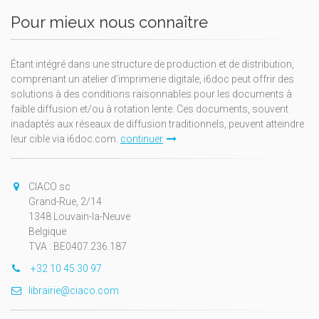
Pour mieux nous connaître
Étant intégré dans une structure de production et de distribution,
comprenant un atelier d'imprimerie digitale, i6doc peut offrir des
solutions à des conditions raisonnables pour les documents à
faible diffusion et/ou à rotation lente. Ces documents, souvent
inadaptés aux réseaux de diffusion traditionnels, peuvent atteindre
leur cible via i6doc.com.
continuer
CIACO sc
Grand-Rue, 2/14
1348 Louvain-la-Neuve
Belgique
TVA : BE0407.236.187
+32 10 45 30 97
librairie@ciaco.com