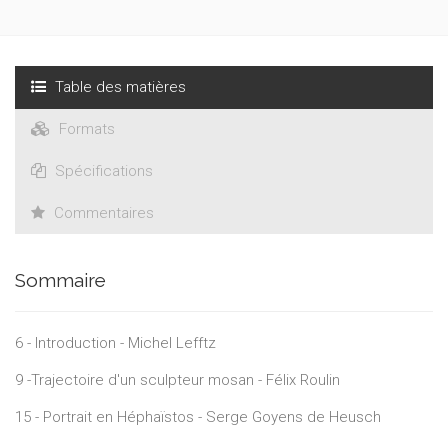
Table des matières
Formats
Spécifications
Commentaires
Sommaire
6 - Introduction - Michel Lefftz
9 -Trajectoire d'un sculpteur mosan - Félix Roulin
15 - Portrait en Héphaïstos - Serge Goyens de Heusch