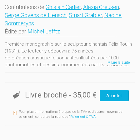
Contributions de
Ghislain Carlier
,
Alexia Creusen
,
Serge Goyens de Heusch
,
Stuart Grabler
,
Nadine
Sommeryns
Édité par
Michel Lefftz
Première monographie sur le sculpteur dinantais Félix Roulin
(1931-). Le lecteur y découvrira 75 années
de création artistique foisonnantes illustrées par 1000
Lire la suite
photographies et dessins, commentées par les propos de
l'artiste et des analyses de spécialistes.
Cet ouvrage permet de comprendre le cheminement créatif
d’un artiste hors du commun dont la production s’inscrit dans
les plus grands mouvements artistiques, depuis la seconde
Livre broché
-
35,00 €
Acheter
moitié du XXe siècle, jusqu’à ses derniers projets en cours
de réalisation.
Pour plus d'informations à propos de la TVA et d'autres moyens de
paiement, consultez la rubrique "
Paiement & TVA
".