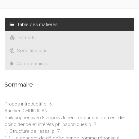
Table des matières
Formats
Spécifications
Commentaires
Sommaire
Propos introductif p. 5
Aurélien CHUKURIAN
Philosopher avec François Jullien : retour sur Dieu est dé-
coïncidence et intérêts philosophiques p. 7
1. Structure de l'essai p. 7
1.1. Le concept de dé-coïncidence comme réponse à