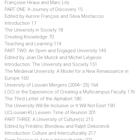
Françoise Hiraux and Marc Lits
PART ONE: A Journey of Discovery 15
Edited by Aurore François and Silvia Mostaccio
Introduction 17
The University in Society 18
Creating Knowledge 70
Teaching and Learning 114
PART TWO: An Open and Engaged University 149
Edited by Jean De Munck and Michel Liégeois
Introduction: The University and Society 151
The Medieval University: A Model for a New Renaissance in
Europe 160
University of Louvain Mergers (2004–23) 164
LOCI or the Experience of Creating a Multicampus Faculty 176
The Third Letter of the Alphabet 180
The University Will Be Inclusive or It Will Not Exist 190
UCLouvain-KU Leuven: Time of Reunion 201
PART THREE: A University of Culture(s) 215
Edited by Frédéric Blondeau and Ralph Dekoninck
Introduction: Culture and Interculturality 217
From Passive to Active Interculturality 221