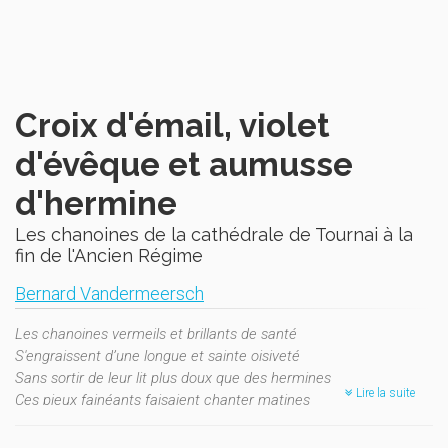
Croix d'émail, violet
d'évêque et aumusse
d'hermine
Les chanoines de la cathédrale de Tournai à la
fin de l'Ancien Régime
Bernard Vandermeersch
Les chanoines vermeils et brillants de santé
S'engraissent d’une longue et sainte oisiveté
Sans sortir de leur lit plus doux que des hermines
Lire la suite
Ces pieux fainéants faisaient chanter matines
Veillaient à bien dîner, et laissaient en leur lieu
à des chantres gagés le soin de louer Dieu