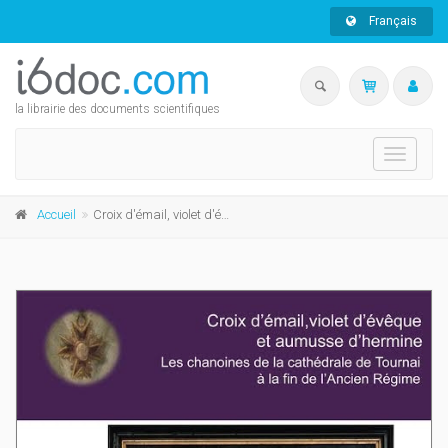
Français
la librairie des documents scientifiques
Toggle
navigati
Accueil
Croix d'émail, violet d'évêque et aumusse d'hermine