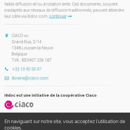
faible diffusion et/ou à rotation lente. Ces documents, souvent
inadaptés aux réseaux de diffusion traditionnels, peuvent atteindre
leur cible via i6doc.com.
continuer
CIACO sc
Grand-Rue, 2/14
1348 Louvain-la-Neuve
Belgique
TVA : BE0407.236.187
+32 10 45 30 97
librairie@ciaco.com
i6doc est une initiative de la coopérative Ciaco
En naviguant sur notre site, vous acceptez l'utilisation de
cookies.