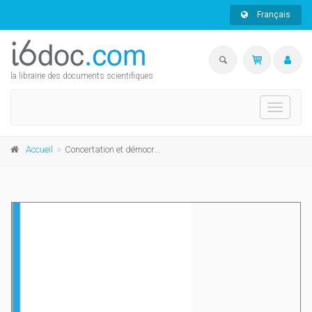
Français
la librairie des documents scientifiques
Toggle
navigati
Accueil
Concertation et démocratie économique (1944-1978)