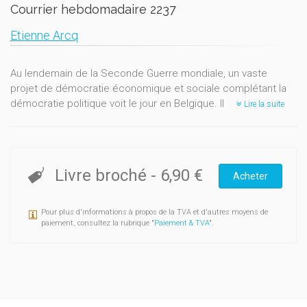
Courrier hebdomadaire 2237
Etienne Arcq
Au lendemain de la Seconde Guerre mondiale, un vaste
projet de démocratie économique et sociale complétant la
démocratie politique voit le jour en Belgique. Il se concrétise
Lire la suite
par l'institutionnalisation d’une double forme de concertation :
sociale, d’une part, et économique, d’autre part. La
concertation sociale vise à associer les interlocuteurs
sociaux aux décisions politiques prises en matière de
Livre broché
-
6,90 €
Acheter
relations collectives de travail. La concertation économique a
pour objectif d’instaurer un mode de fonctionnement
démocratique en matière économique : en permettant aux
Pour plus d'informations à propos de la TVA et d'autres moyens de
acteurs économiques de participer aux prises de décision
paiement, consultez la rubrique "
Paiement & TVA
".
(les patrons au niveau de la politique économique et les
travailleurs au niveau de l’entreprise) et en orientant les
décisions économiques vers l’intérêt général. Aujourd’hui, la
concertation sociale est toujours d’actualité. En revanche, la
concertation économique a quasiment disparu.