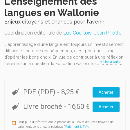
L'enseignement des
langues en Wallonie
Enjeux citoyens et chances pour l'avenir
Coordination éditoriale de
Luc Courtois
,
Jean Pirotte
L’apprentissage d’une langue est toujours un investissement
difficile et lourd de conséquences, c’est pourquoi il s’agit
d’opérer les bons choix. En vue de contribuer à une réflexion
Lire la suite
sereine sur la question, la Fondation wallonne se propose de
réunir d’une part, différents spécialistes(linguistes, socio-
linguistes, sociologues, historiens, géographes,
économistes) et, d’autre part, des acteurs de terrain et des
citoyens engagés, non pas dans la perspective illusoire de
PDF (PDF)
-
8,25 €
Acheter
les mettre d’accord, mais pour manifester la diversité des
enjeux et établir des bilans aussi clairs que possible sur les
Livre broché
-
16,50 €
Acheter
avantages et les inconvénients des diverses solutions
proposées.
L’objectif n’est pas de préconiser une solution unique valable
Pour plus d'informations à propos de la TVA et d'autres moyens de
paiement, consultez la rubrique "
Paiement & TVA
".
pour l’ensemble des Wallons des toutes les sous-régions.