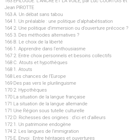
163 ÉPILOGUE. L’ANCRE ET LA VOILE, par Luc COURTOIS et
Jean PIROTTE
163 A. Un débat sans tabou
164 1. Un préalable : une politique d’alphabétisation
164 2. Une politique d’immersion ou d’ouverture précoce ?
165 3. Des méthodes alternatives ?
166 B. Le choix de la liberté
166 1. Apprendre dans l’enthousiasme
167 2. Entre choix personnels et besoins collectifs
168 C. Atouts et hypothèques
168 1. Atouts
168 Les chances de l’Europe
169 Des pas vers le plurilinguisme
170 2. Hypothèques
170 La situation de la langue française
171 La situation de la langue allemande
171 Une Région sous tutelle culturelle
172 D. Richesses des origines : d’ici et d’ailleurs
172 1. Un patrimoine endogène
174 2. Les langues de l’immigration
175 E. Envoi : Entre héritages et ouvertures