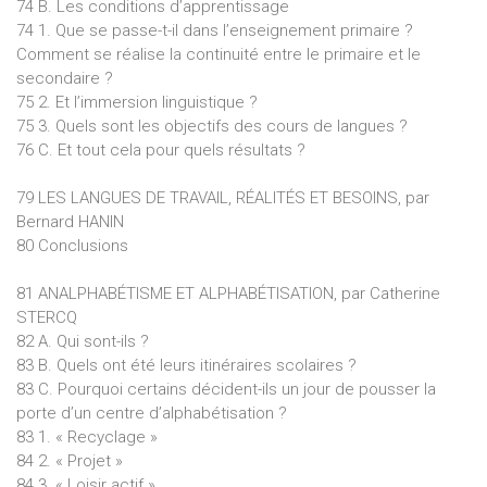
74 B. Les conditions d’apprentissage
74 1. Que se passe-t-il dans l’enseignement primaire ?
Comment se réalise la continuité entre le primaire et le
secondaire ?
75 2. Et l’immersion linguistique ?
75 3. Quels sont les objectifs des cours de langues ?
76 C. Et tout cela pour quels résultats ?
79 LES LANGUES DE TRAVAIL, RÉALITÉS ET BESOINS, par
Bernard HANIN
80 Conclusions
81 ANALPHABÉTISME ET ALPHABÉTISATION, par Catherine
STERCQ
82 A. Qui sont-ils ?
83 B. Quels ont été leurs itinéraires scolaires ?
83 C. Pourquoi certains décident-ils un jour de pousser la
porte d’un centre d’alphabétisation ?
83 1. « Recyclage »
84 2. « Projet »
84 3. « Loisir actif »