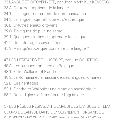
33 LANGUE ET CITOYENNETÉ, par Jean-Marie KLINKENBERG
33 A. Deux conceptions de la langue
34 1. La langue, instrument de communication
34 2. La langue, objet éthique et d’esthétique
36 B. D’autres enjeux citoyens
39 C. Politiques de plurilinguisme
39 1. Quelques raisons d’apprendre les langues
41 2. Des stratégies diversifiées
45 3. Mais qu’est-ce que connaître une langue ?
47 LES HÉRITAGES DE L’HISTOIRE, par Luc COURTOIS
48 A. Les langues romanes en Belgique
48 1. Entre Wallonie et Flandre
49 2. La Romania et la naissance des langues romanes
52 B. Les héritages
52 1. Flandre et Wallonie : une situation asymétrique
53 2. De la diglossie à l’insécurité linguistique
57 LES RÈGLES RÉGISSANT L’EMPLOI DES LANGUES ET LES
COURS DE LANGUE DANS L’ENSEIGNEMENT ORGANISÉ ET
SUBVENTIONNÉ EN WALLONIE, par Hugues DUMONT et