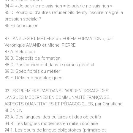
84 4. « Je sais/je ne sais rien = je suis/je ne suis rien »
85 D. Pourquoi d’autres refusent-ils de s’y inscrire malgré la
pression sociale ?
86 En conclusion
87 LANGUES ET MÉTIERS à « FOREM FORMATION », par
Véronique AMAND et Michel PIERRE
87 A. Sélection
88 B. Objectifs de formation
88 C. Positionnement dans le cursus général
89 D. Spécificités du métier
89 E. Défis méthodologiques
93 LES PREMIERS PAS DANS L’APPRENTISSAGE DES
LANGUES MODERNES EN COMMUNAUTÉ FRANÇAISE.
ASPECTS QUANTITATIFS ET PÉDAGOGIQUES, par Christiane
BLONDIN
93 A. Des langues, des cultures et des objectifs
94 B. Les langues modernes en milieu scolaire
94 1. Les cours de langue obligatoires (primaire et