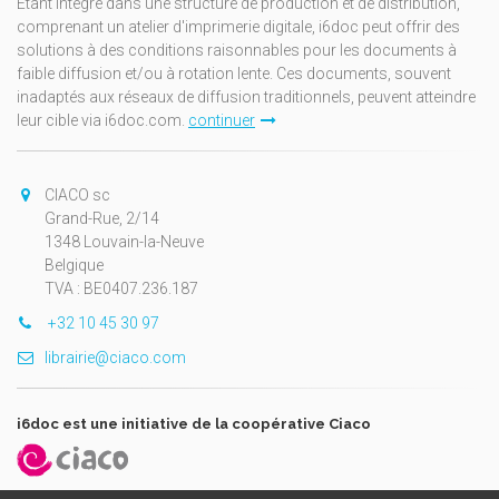
Étant intégré dans une structure de production et de distribution,
comprenant un atelier d'imprimerie digitale, i6doc peut offrir des
solutions à des conditions raisonnables pour les documents à
faible diffusion et/ou à rotation lente. Ces documents, souvent
inadaptés aux réseaux de diffusion traditionnels, peuvent atteindre
leur cible via i6doc.com.
continuer
CIACO sc
Grand-Rue, 2/14
1348 Louvain-la-Neuve
Belgique
TVA : BE0407.236.187
+32 10 45 30 97
librairie@ciaco.com
i6doc est une initiative de la coopérative Ciaco