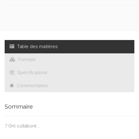
L’objectif est d’éclairer les citoyens (les parents mais surtout
les jeunes scolarisés) et, bien sûr, les décideurs sur les
implications de leurs choix politiques et pédagogiques, sans
jeter a priori d’exclusive sur l’une ou l’autre langue. Il faut
débusquer dans les discours tenus sur cette question toutes
les idéologies contradictoires sous-jacentes : obsession «
belgicaine » dans un État belge qui s’est régionalisé, hantise
Table des matières
antiflamingante, phobie de l’hégémonie anglophone, etc. Le
seul parti pris est celui d’éclairer afin de suggérer le mieux
Formats
pour la jeunesse de Wallonie.
Spécifications
Commentaires
Sommaire
7 Ont collaboré…