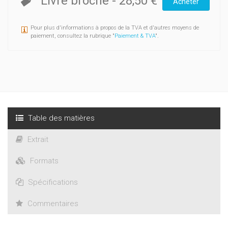
Livre broché
-
28,50 €
Acheter
Pour plus d'informations à propos de la TVA et d'autres moyens de
paiement, consultez la rubrique "
Paiement & TVA
".
Table des matières
Extrait
Formats
Spécifications
Commentaires