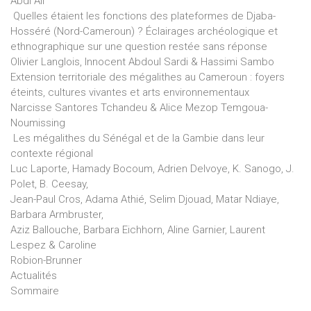
Abdi Ali
Quelles étaient les fonctions des plateformes de Djaba-
Hosséré (Nord-Cameroun) ? Éclairages archéologique et
ethnographique sur une question restée sans réponse
Olivier Langlois, Innocent Abdoul Sardi & Hassimi Sambo
Extension territoriale des mégalithes au Cameroun : foyers
éteints, cultures vivantes et arts environnementaux
Narcisse Santores Tchandeu & Alice Mezop Temgoua-
Noumissing
Les mégalithes du Sénégal et de la Gambie dans leur
contexte régional
Luc Laporte, Hamady Bocoum, Adrien Delvoye, K. Sanogo, J.
Polet, B. Ceesay,
Jean-Paul Cros, Adama Athié, Selim Djouad, Matar Ndiaye,
Barbara Armbruster,
Aziz Ballouche, Barbara Eichhorn, Aline Garnier, Laurent
Lespez & Caroline
Robion-Brunner
Actualités
Sommaire