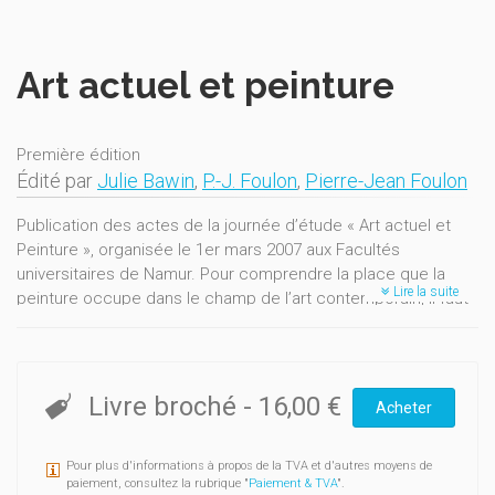
Art actuel et peinture
Première édition
Édité par
Julie Bawin
,
P.-J. Foulon
,
Pierre-Jean Foulon
Publication des actes de la journée d’étude « Art actuel et
Peinture », organisée le 1er mars 2007 aux Facultés
universitaires de Namur. Pour comprendre la place que la
Lire la suite
peinture occupe dans le champ de l’art contemporain, il faut
remonter à la seconde moitié du XIXe siècle, époque
marquée par des très vifs débats ayant trait au déclin
inévitable de la peinture face à la photographie naissante.
Mise à l’épreuve, la peinture s’est vue détrônée et la thèse de
Livre broché
-
16,00 €
Acheter
la mort de la peinture n’a cessé d’être avancée pendant tout
le XXe siècle. Pourtant, dans les faits, et malgré cette mort
Pour plus d'informations à propos de la TVA et d'autres moyens de
programmée, la pratique de la peinture ne s’est à aucun
paiement, consultez la rubrique "
Paiement & TVA
".
moment interrompue, que ce soit en Europe ou aux États-