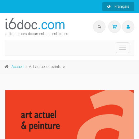
Français
la librairie des documents scientifiques
Toggle
navigati
Accueil
Art actuel et peinture