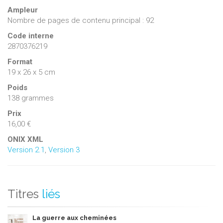
Ampleur
Nombre de pages de contenu principal : 92
Code interne
2870376219
Format
19 x 26 x 5 cm
Poids
138 grammes
Prix
16,00 €
ONIX XML
Version 2.1
,
Version 3
Titres
liés
La guerre aux cheminées