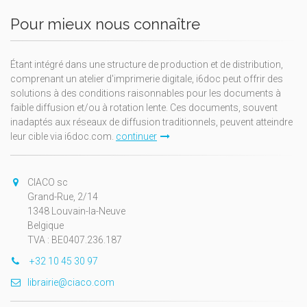
Pour mieux nous connaître
Étant intégré dans une structure de production et de distribution,
comprenant un atelier d'imprimerie digitale, i6doc peut offrir des
solutions à des conditions raisonnables pour les documents à
faible diffusion et/ou à rotation lente. Ces documents, souvent
inadaptés aux réseaux de diffusion traditionnels, peuvent atteindre
leur cible via i6doc.com.
continuer
CIACO sc
Grand-Rue, 2/14
1348 Louvain-la-Neuve
Belgique
TVA : BE0407.236.187
+32 10 45 30 97
librairie@ciaco.com