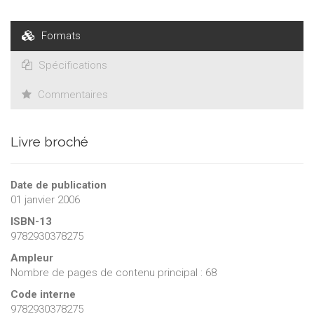
l’Université catholique de Louvain, il est auteur ou coauteur
de plus de 120 publications scientifiques ainsi que d’un livre
Formats
de référence en pathologie digestive de l’enfant. Il poursuit
l’essentiel de ses recherches dans le domaine de
Spécifications
l’immunologie de la trans-plantation d’organes.
Commentaires
Livre broché
Date de publication
01 janvier 2006
ISBN-13
9782930378275
Ampleur
Nombre de pages de contenu principal : 68
Code interne
9782930378275