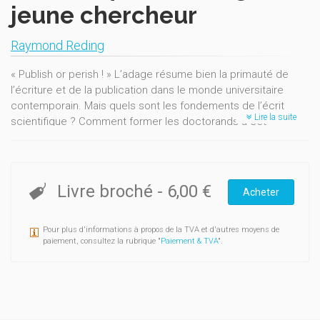
jeune chercheur
Raymond Reding
« Publish or perish ! » L’adage résume bien la primauté de
l’écriture et de la publication dans le monde universitaire
contemporain. Mais quels sont les fondements de l’écrit
Lire la suite
scientifique ? Comment former les doctorands à cet
exercice bien particulier ? Quels sont les règles et les
usages en vigueur dans ce domaine très compétitif ? Que
penser de
l’impact factor
? Tout en abordant ces questions
sans tabou, ce petit ouvrage apportera au jeune chercheur
Livre broché
-
6,00 €
Acheter
des conseils utiles à la rédaction d’un abstract, d’un article
original, voire d’une thèse de doctorat, ou à la présentation
Pour plus d'informations à propos de la TVA et d'autres moyens de
d’une communication orale, en prônant toujours le respect
paiement, consultez la rubrique "
Paiement & TVA
".
d’une certaine éthique professionnelle et d’une indispensable
… modestie.
Né en 1959, Raymond Reding est chirurgien pédiatrique aux
Cliniques universitaires Saint-Luc à Bruxelles. Professeur à