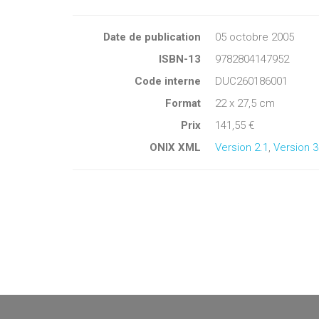
Date de publication
05 octobre 2005
ISBN-13
9782804147952
Code interne
DUC260186001
Format
22 x 27,5 cm
Prix
141,55 €
ONIX XML
Version 2.1
,
Version 3