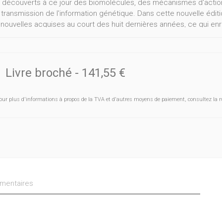
 découverts à ce jour des biomolécules, des mécanismes d'actio
a transmission de l'information génétique. Dans cette nouvelle édit
 nouvelles acquises au court des huit dernières années, ce qui enr
llement de contenu, ils ont également revu entièrement leur app
 aussi complète et précise que possible. Les auteurs ne se conte
 l'attention du lecteur sur la manière dont ces connaissances ont é
séquences concrètes des recherches, notamment leurs applicatio
Livre broché
-
141,55 €
himie auront entre les mains une référence parfaitement à jour. Qua
s médicales, il pourra non seulement revoir les notions de base mai
our plus d'informations à propos de la TVA et d'autres moyens de paiement, consultez la r
dir des sujets à la pointe de la recherche. II sera invité à la réfle
s de difficulté variable.
entaires