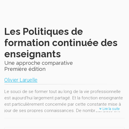
Les Politiques de
formation continuée des
enseignants
Une approche comparative
Première édition
Olivier Laruelle
Le souci de se former tout au long de la vie professionnelle
est aujourd’hui largement partagé. Et la fonction enseignante
est particulièrement concernée par cette constante mise à
Lire la suite
jour de ses propres connaissances. De nombreux pays ont
ainsi mis sur pied, à l’intention de leurs corps professoraux,
diverses formules de formation en cours de carrière. Il était