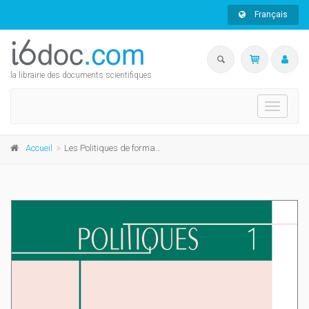
Français
la librairie des documents scientifiques
Toggle
navigati
Accueil
Les Politiques de formation continuée des enseignants