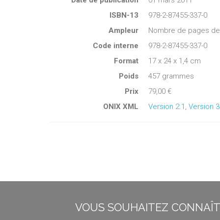
Date de publication
01 mars 2011
ISBN-13
978-2-87455-337-0
Ampleur
Nombre de pages de c
Code interne
978-2-87455-337-0
Format
17 x 24 x 1,4 cm
Poids
457 grammes
Prix
79,00 €
ONIX XML
Version 2.1
,
Version 3
VOUS SOUHAITEZ CONNAÎTR