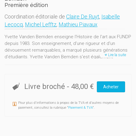
Première édition
Coordination éditoriale de
Claire De Ruyt
,
Isabelle
Lecocq
,
Michel Lefftz
,
Mathieu Piavaux
Yvette Vanden Bemden enseigne l'Histoire de l'art aux FUNDP
depuis 1983. Son enseignement, d'une rigueur et d'un
dévouement remarquables, a marqué plusieurs générations
Lire la suite
d'étudiants. Yvette Vanden Bemden s'est également
distinguée par une intense carrière scientifique. Ses
nombreux travaux sur le vitrail en Belgique, mais également
sur des ensembles vitrés d'autres pays européens, ont
marqué la discipline. Elle est aujourd'hui secrétaire du comité
Livre broché
-
48,00 €
Acheter
belge du Corpus vitrearum et présidente du Comité wallon
pour le vitrail. Ce volume d'hommage rassemble des textes
Pour plus d'informations à propos de la TVA et d'autres moyens de
écrits par ses collaborateurs de la première heure, des
paiement, consultez la rubrique "
Paiement & TVA
".
collègues proches qui se répartissent en Europe et aux
Etats-Unis. Si le vitrail occupe, fort logiquement, la place
d'honneur, d'autres matières sont également abordées dans
ce volume, comme la peinture, la sculpture, l'orfèvrerie mais