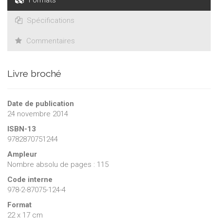
partenaires (sponsors, médias, associations, sous-traitants
spécialisés) qui, chacun pour ses propres raisons
Spécifications
(intellectuelles, politiques, économiques…), trouvent un
intérêt à l’existence et à la tenue d’événements culturels.
Commentaires
Livre broché
Date de publication
24 novembre 2014
ISBN-13
9782870751244
Ampleur
Nombre absolu de pages : 115
Code interne
978-2-87075-124-4
Format
22 x 17 cm