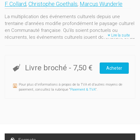
F. Collard
,
Christophe Goethals
,
Marcus Wunderle
La multiplication des événements culturels depuis une
trentaine d'années modifie profondément le paysage culturel
en Communauté française. Qu’ils soient ponctuels ou
Lire la suite
récurrents, les événements culturels jouent dorénavant, et au
même titre que les institutions culturelles permanentes, un
rôle important pour l’accès à la culture. Mais qu’impliquent
ces événements ? Peut-on réellement parler de
festivalisation ? Qui participe à leur organisation ?
Livre broché
-
7,50 €
Acheter
Ce Dossier tente de répondre à ces questions. La première
partie livre une analyse théorique puis historique de
Pour plus d'informations à propos de la TVA et d'autres moyens de
l’événementiel culturel, avant de dresser un panorama original
paiement, consultez la rubrique "
Paiement & TVA
".
des festivals culturels en Wallonie et à Bruxelles. L’étude de
275 festivals permet de dégager les principales
caractéristiques de ce type de manifestations (localisation,
durée, ancienneté, affluence…).
La deuxième partie porte sur les acteurs de l’événementiel
culturel : organisateurs, pouvoirs publics, artistes, public et
Formats