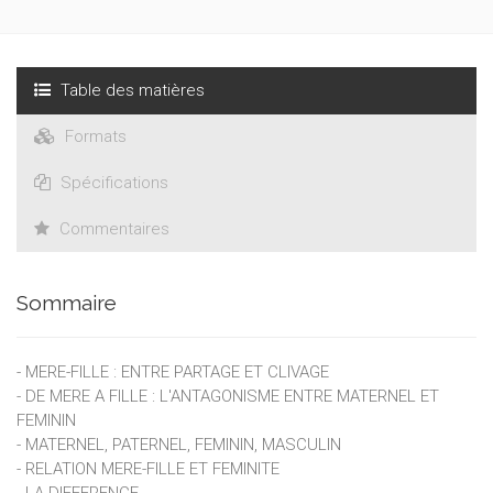
Publié pour la première fois en 2003, cet ouvrage est devenu
un livre de référence sur la question de la relation mère-fille.
Table des matières
Formats
Spécifications
Commentaires
Sommaire
- MERE-FILLE : ENTRE PARTAGE ET CLIVAGE
- DE MERE A FILLE : L'ANTAGONISME ENTRE MATERNEL ET
FEMININ
- MATERNEL, PATERNEL, FEMININ, MASCULIN
- RELATION MERE-FILLE ET FEMINITE
- LA DIFFERENCE