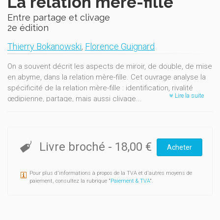
La relation mère-fille
Entre partage et clivage
2e édition
Thierry Bokanowski
,
Florence Guignard
On a souvent décrit les aspects de miroir, de double, de mise
en abyme, dans la relation mère-fille. Cet ouvrage analyse la
spécificité de la relation mère-fille : identification, rivalité
Lire la suite
œdipienne, partage, mais aussi clivage...
Quel est le poids de la relation mère-fille sur l'investissement
du corps, de la féminité et de la maternité chez la fille ?
Comment la fille élabore-t-elle le deuil de son objet
Livre broché
-
18,00 €
Acheter
maternel ? De quoi est faite la transmission
transgénérationnelle entre mère et fille ? Comment ces
questions s'inscrivent-elles dans les destins psychiques des
Pour plus d'informations à propos de la TVA et d'autres moyens de
pères, des frères et des fils ? Enfin, comment la cure
paiement, consultez la rubrique "
Paiement & TVA
".
analytique peut-elle explorer cette relation et permettre
d'infléchir son devenir ?