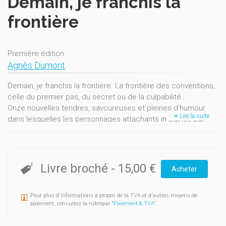
Demain, je franchis la
frontière
Première édition
Agnès Dumont
Demain, je franchis la frontière. La frontière des conventions,
celle du premier pas, du secret ou de la culpabilité...
Onze nouvelles tendres, savoureuses et pleines d’humour
Lire la suite
dans lesquelles les personnages attachants imaginés par
Agnès Dumont sont confrontés à un moment–clé, une
rupture qui laissera des traces.
(...) On aura compris que l’humour – le noir comme l’autre – est
Livre broché
-
15,00 €
Acheter
une composante majeure de ces textes qui n’altère pas, mais
renforce au contraire l’acuité du regard posé sur les
Pour plus d'informations à propos de la TVA et d'autres moyens de
personnages et leurs comportements.
paiement, consultez la rubrique "
Paiement & TVA
".
Ghislain Cotton
(Le Vif – L’Express)