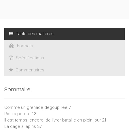
Table des matières
Formats
Spécifications
Commentaires
Sommaire
Comme un grenade dégoupillée 7
Rien à perdre 13
Il est temps, encore, de livrer bataille en plein jour 21
La cage à lapins 37