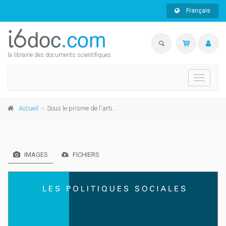
Français
la librairie des documents scientifiques
Toggle
navigati
Accueil
Sous le prisme de l'articulation des temporalités sociales
IMAGES
FICHIERS