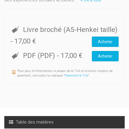
des expériences sociales actuelles.
Lire la suite
Livre broché (A5-Henkei taille)
-
17,00 €
Acheter
PDF (PDF)
-
17,00 €
Acheter
Pour plus d'informations à propos de la TVA et d'autres moyens de
paiement, consultez la rubrique "
Paiement & TVA
".
Table des matières