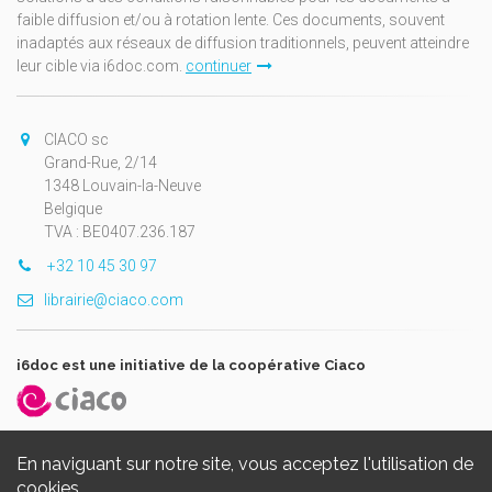
faible diffusion et/ou à rotation lente. Ces documents, souvent
inadaptés aux réseaux de diffusion traditionnels, peuvent atteindre
leur cible via i6doc.com.
continuer
CIACO sc
Grand-Rue, 2/14
1348 Louvain-la-Neuve
Belgique
TVA : BE0407.236.187
+32 10 45 30 97
librairie@ciaco.com
i6doc est une initiative de la coopérative Ciaco
En naviguant sur notre site, vous acceptez l'utilisation de
cookies.