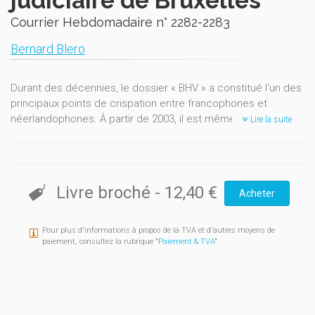
judiciaire de Bruxelles
Courrier Hebdomadaire n° 2282-2283
Bernard Blero
Durant des décennies, le dossier « BHV » a constitué l'un des
principaux points de crispation entre francophones et
néerlandophones. À partir de 2003, il est même devenu un
Lire la suite
problème politique central, dont la résolution est apparue
indispensable sous peine d’exacerber sans cesse davantage
les tensions communautaires.
Livre broché
-
12,40 €
La source du conflit résidait dans l’existence de deux entités
Acheter
ne répondant pas à la logique de la division du pays en
régions linguistiques : la circonscription électorale de
Pour plus d'informations à propos de la TVA et d'autres moyens de
Bruxelles-Hal-Vilvorde et l’arrondissement judiciaire de
paiement, consultez la rubrique "
Paiement & TVA
".
Bruxelles. En effet, toutes deux étaient à cheval sur la région
bilingue bruxelloise et sur une partie de la région unilingue
flamande. Les partis francophones y voyaient un moyen de
sauvegarder les droits linguistiques des citoyens