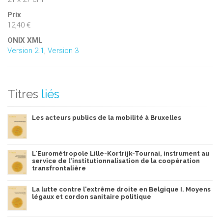
dédoublement des tribunaux, révision des règles
linguistiques, etc.
Prix
12,40 €
Ce dernier tome comprend également une conclusion
générale, dans laquelle B. Blero explique en quoi « personne
ONIX XML
Version 2.1
,
Version 3
n’a gagné et personne n’a perdu ».
Titres
liés
Les acteurs publics de la mobilité à Bruxelles
L'Eurométropole Lille-Kortrijk-Tournai, instrument au
service de l'institutionnalisation de la coopération
transfrontalière
La lutte contre l'extrême droite en Belgique I. Moyens
légaux et cordon sanitaire politique