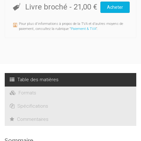
Livre broché
-
21,00 €
Acheter
Pour plus d'informations à propos de la TVA et d'autres moyens de
paiement, consultez la rubrique "
Paiement & TVA
".
Table des matières
Formats
Spécifications
Commentaires
Sommaire