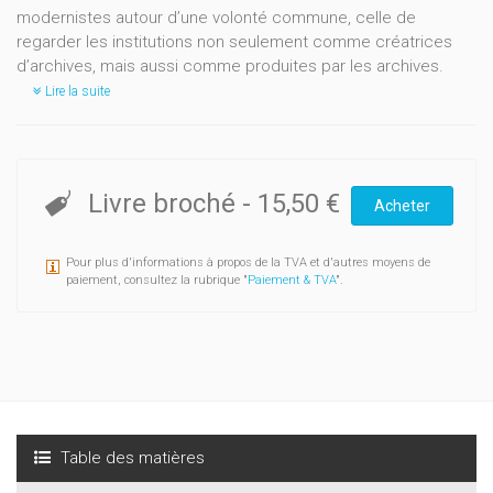
modernistes autour d’une volonté commune, celle de
regarder les institutions non seulement comme créatrices
d’archives, mais aussi comme produites par les archives.
Lire la suite
Livre broché
-
15,50 €
Acheter
Pour plus d'informations à propos de la TVA et d'autres moyens de
paiement, consultez la rubrique "
Paiement & TVA
".
Table des matières