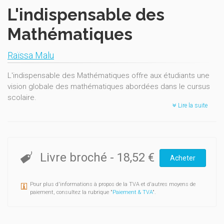
L'indispensable des
Mathématiques
Raïssa Malu
L'indispensable des Mathématiques offre aux étudiants une
vision globale des mathématiques abordées dans le cursus
scolaire.
Lire la suite
Divisé en deux parties, les mathématiques au secondaire et
les mathématiques appliquées à la physique, ce mémo
formulaire est d'une aide précieuse pour la réussite des
examens de la 1ère secondaire à la 2e année de
Livre broché
-
18,52 €
Acheter
baccalauréat.
Il a été préfacé par M. Philippe Lefèvre, Professeur à
Pour plus d'informations à propos de la TVA et d'autres moyens de
l'Université Catholique de Louvain, et a reçu l'agrément de
paiement, consultez la rubrique "
Paiement & TVA
".
conformité de la Commission de Pilotage de la Communauté
Française de Belgique le reconnaissant comme manuel
scolaire de mathématiques.