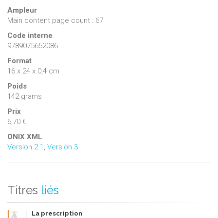
Ampleur
Main content page count : 67
Code interne
9789075652086
Format
16 x 24 x 0,4 cm
Poids
142 grams
Prix
6,70 €
ONIX XML
Version 2.1
,
Version 3
Titres
liés
La prescription