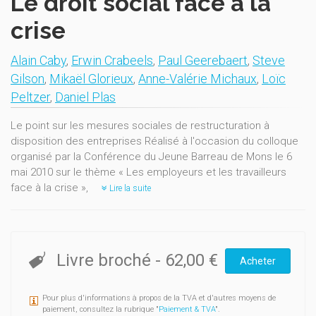
Le droit social face à la
crise
Alain Caby
,
Erwin Crabeels
,
Paul Geerebaert
,
Steve
Gilson
,
Mikaël Glorieux
,
Anne-Valérie Michaux
,
Loïc
Peltzer
,
Daniel Plas
Le point sur les mesures sociales de restructuration à
disposition des entreprises Réalisé à l'occasion du colloque
organisé par la Conférence du Jeune Barreau de Mons le 6
mai 2010 sur le thème « Les employeurs et les travailleurs
face à la crise »,
Lire la suite
Livre broché
-
62,00 €
Acheter
Pour plus d'informations à propos de la TVA et d'autres moyens de
paiement, consultez la rubrique "
Paiement & TVA
".