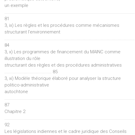
un exemple
............................................................................................................
81
3, ix) Les règles et les procédures comme mécanismes
structurant l’environnement
............................................................................................................
84
3, x) Les programmes de financement du MAINC comme
illustration du rôle
structurant des règles et des procédures administratives
....................................... 85
3, xi) Modèle théorique élaboré pour analyser la structure
politico-administrative
autochtone
............................................................................................................
87
Chapitre 2
............................................................................................................
92
Les législations indiennes et le cadre juridique des Conseils