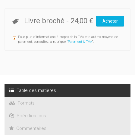
Livre broché
-
24,00 €
Acheter
Pour plus d'informations à propos de la TVA et d'autres moyens de
paiement, consultez la rubrique "
Paiement & TVA
".
Table des matières
Formats
Spécifications
Commentaires