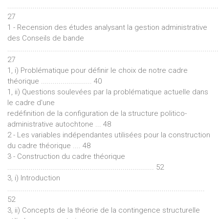
............................................................................................................
27
1 - Recension des études analysant la gestion administrative
des Conseils de bande
............................................................................................................
27
1, i) Problématique pour définir le choix de notre cadre
théorique .......................... 40
1, ii) Questions soulevées par la problématique actuelle dans
le cadre d'une
redéfinition de la configuration de la structure politico-
administrative autochtone ... 48
2 - Les variables indépendantes utilisées pour la construction
du cadre théorique .... 48
3 - Construction du cadre théorique
........................................................................... 52
3, i) Introduction
.....................................................................................................
52
3, ii) Concepts de la théorie de la contingence structurelle