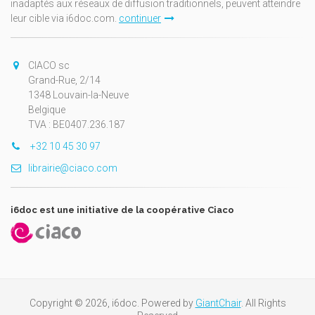
inadaptés aux réseaux de diffusion traditionnels, peuvent atteindre
leur cible via i6doc.com.
continuer
CIACO sc
Grand-Rue, 2/14
1348 Louvain-la-Neuve
Belgique
TVA : BE0407.236.187
+32 10 45 30 97
librairie@ciaco.com
i6doc est une initiative de la coopérative Ciaco
Copyright © 2026, i6doc. Powered by
GiantChair
. All Rights