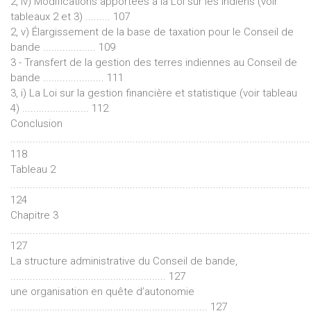
2, iv) Modifications apportées à la Loi sur les Indiens (voir
tableaux 2 et 3) ......... 107
2, v) Élargissement de la base de taxation pour le Conseil de
bande ................... 109
3 - Transfert de la gestion des terres indiennes au Conseil de
bande ...................... 111
3, i) La Loi sur la gestion financière et statistique (voir tableau
4) ........................ 112
Conclusion
............................................................................................................
118
Tableau 2
............................................................................................................
124
Chapitre 3
............................................................................................................
127
La structure administrative du Conseil de bande,
........................................................ 127
une organisation en quête d’autonomie
....................................................................... 127