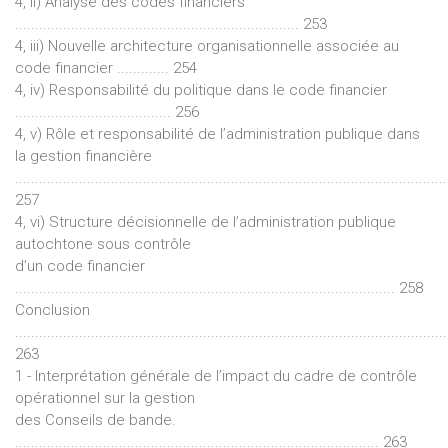
4, ii) Analyse des codes financiers
....................................................................... 253
4, iii) Nouvelle architecture organisationnelle associée au
code financier ............. 254
4, iv) Responsabilité du politique dans le code financier
....................................... 256
4, v) Rôle et responsabilité de l’administration publique dans
la gestion financière
............................................................................................................
257
4, vi) Structure décisionnelle de l’administration publique
autochtone sous contrôle
d’un code financier
............................................................................................... 258
Conclusion
............................................................................................................
263
1 - Interprétation générale de l’impact du cadre de contrôle
opérationnel sur la gestion
des Conseils de bande.
........................................................................................... 263