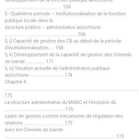
développement de la fonction publique autochtone
.............................................. 159
5 - Quatrième période – Institutionnalisation de la fonction
publique locale dans la
structure politico – administrative autochtone
.......................................................... 166
5, i) Capacité de gestion des CB au début de la période
d’institutionnalisation..... 168
5, ii) Développement de la capacité de gestion des Conseils
de bande ............... 171
5, iii) Situation actuelle de l’administration publique
autochtone ........................... 174
Chapitre 4
............................................................................................................
175
La structure administrative du MAINC et l’évolution du
................................................ 175
cadre de gestion comme mécanisme de régulation des
relations ................................ 175
avec les Conseils de bande
......................................................................................... 175