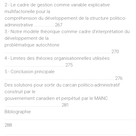
2 - Le cadre de gestion comme variable explicative
multifactorielle pour la
compréhension du développement de la structure politico-
administrative ................ 267
3 - Notre modèle théorique comme cadre d’interprétation du
développement de la
problématique autochtone
....................................................................................... 270
4 - Limites des théories organisationnelles utilisées
................................................. 275
5 - Conclusion principale
.......................................................................................... 276
Des solutions pour sortir du carcan politico-administratif
construit par le
gouvernement canadien et perpétué par le MAINC
.............................................. 281
Bibliographie
............................................................................................................
288