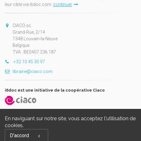
leur cible via i6doc.com.
continuer
CIACO sc
Grand-Rue, 2/14
1348 Louvain-la-Neuve
Belgique
TVA : BE0407.236.187
+32 10 45 30 97
librairie@ciaco.com
i6doc est une initiative de la coopérative Ciaco
En naviguant sur notre site, vous acceptez l'utilisation de
cookies.
Copyright © 2026, i6doc. Powered by
GiantChair
. All Rights
D'accord
Reserved