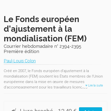
Le Fonds européen
d'ajustement à la
mondialisation (FEM)
Courrier hebdomadaire n° 2394-2395
Première édition
Paul-Louis Colon
Créé en 2007, le Fonds européen d'ajustement à la
mondialisation (FEM) soutient les États membres de l’Union
européenne dans la mise en œuvre de mesures
Lire la suite
d’accompagnement pour les travailleurs licenciés
collectivement en raison d’événements économiques liés à
la mondialisation (par exemple, lorsqu’une grande entreprise
ferme ou délocalise sa production en dehors de l’Union) ou
du fait de la crise financière et économique mondiale.