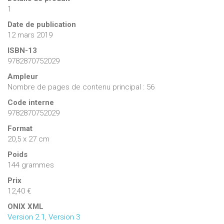
elles ont contribué à la prise en charge des travailleurs
1
licenciés lors des fermetures et restructurations survenues
Date de publication
dans des entreprises telles qu’Arcelor, Carsid, Caterpillar,
12 mars 2019
Ford Genk, Opel Anvers ou Saint-Gobain.
ISBN-13
9782870752029
Ampleur
Nombre de pages de contenu principal : 56
Code interne
9782870752029
Format
20,5 x 27 cm
Poids
144 grammes
Prix
12,40 €
ONIX XML
Version 2.1
,
Version 3