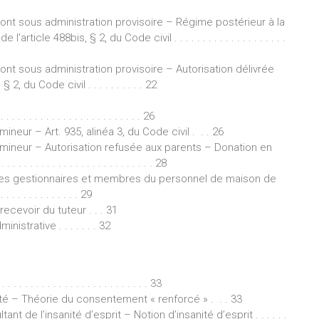
nt sous administration provisoire – Régime postérieur à la
icle 488bis, § 2, du Code civil . . . . . . . . . . . . . . . . . . . .
nt sous administration provisoire – Autorisation délivrée
2, du Code civil . . . . . . . . . . 22
 . . . . . . . . . . . . . . . . . . . . . . . . 26
neur – Art. 935, alinéa 3, du Code civil . . . 26
 mineur – Autorisation refusée aux parents – Donation en
 . . . . . . . . . . . . . . . . . . . . . . . 28
 des gestionnaires et membres du personnel de maison de
 . . . . . . . . . . 29
ecevoir du tuteur . . . 31
istrative . . . . . . . 32
. . . . . . . . . . . . . . . . . . . . . . . . 33
té – Théorie du consentement « renforcé » . . . 33
e l’insanité d’esprit – Notion d’insanité d’esprit . . . . . .