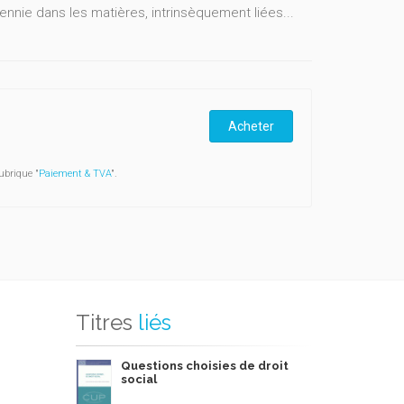
ennie dans les matières, intrinsèquement liées...
Acheter
ubrique "
Paiement & TVA
".
Titres
liés
Questions choisies de droit
social