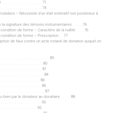
 . . . . . . . . . . . . . . . 71
 . . . . . . . . . . . . . . . 74
mobiliers – Nécessité d’un état estimatif non postérieur à
a signature des témoins instrumentaires . . . . . 76
ondition de forme – Caractère de la nullité . . . . 76
 condition de forme – Prescription . . 77
cription de faux contre un acte notarié de donation auquel on
 . . . . . . . . . . . . . . . . . . . . . . . 80
. . . . . . . . . . . . . . . . . . . 80
 . . . . . . . . . . . . . . . . . . 81
. . . . . . . . . . . . . . . . . . . . 84
 . . . . . . . . . . . . . . . 86
 . . . . . . . . . . . . . . . . . . . . 86
 . . . . . . . . . . . . . . . . . 87
bien par le donateur au donataire . . . . . 88
 . . . . . . . . . . . . . . . . . . . 93
 . . . . . . . . . . . . . . . . 95