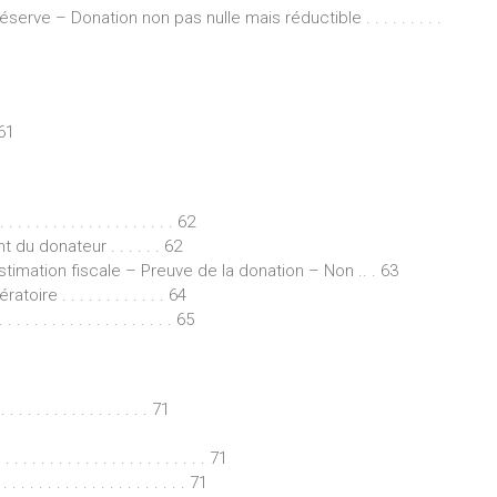
rve – Donation non pas nulle mais réductible . . . . . . . . .
 61
 . . . . . . . . . . . . . . . . . 62
du donateur . . . . . . 62
stimation fiscale – Preuve de la donation – Non .. . 63
e . . . . . . . . . . . . 64
. . . . . . . . . . . . . . . 65
 . . . . . . . . . . . . 71
. . . . . . . . . . . . . . . . . . . . . . 71
 . . . . . . . . . . . . . . . . . 71