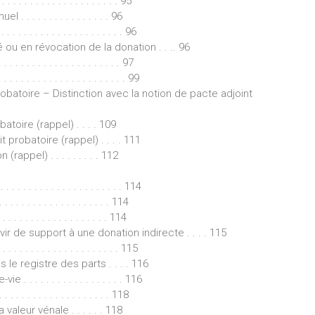
. . . . . . . . . . . . . . . . . . . . . 95
. . . . . . . . . . . . . . 96
 . . . . . . . . . . . . . . . . . . . . . 96
 ou en révocation de la donation . . .. 96
 . . . . . . . . . . . . . . . . . 97
 . . . . . . . . . . . . . . . . . 99
batoire – Distinction avec la notion de pacte adjoint
toire (rappel) . . . . 109
probatoire (rappel) . . . . 111
ppel) . . . . . . . . . 112
 . . . . . . . . . . . . . . . . . . . . 114
 . . . . . . . . . . . . . . . . . 114
 . . . . . . . . . . . . . . . . 114
r de support à une donation indirecte . . . . 115
. . . . . . . . . . . . . . . . . . . . 115
le registre des parts . . . . 116
 . . . . . . . . . . . . . . . . 116
 . . . . . . . . . . . . . . . . . . 118
valeur vénale . . . . . . 118