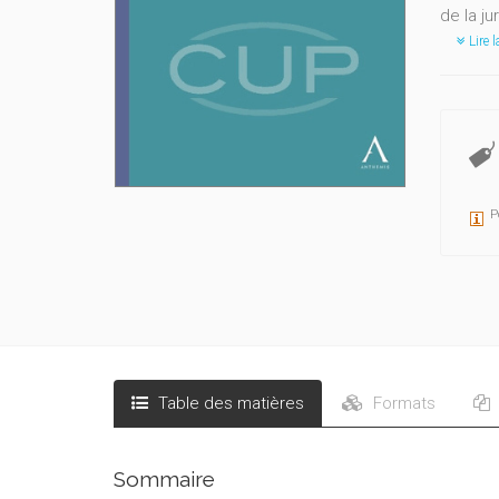
de la j
Lire l
P
Table des matières
Formats
Sommaire