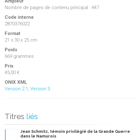
Ampleur
anneaux en pierre.
Nombre de pages de contenu principal : 447
Code interne
2870376022
Format
21 x 30 x 25 cm
Poids
669 grammes
Prix
45,00 €
ONIX XML
Version 2.1
,
Version 3
Titres
liés
Jean Schmitz, témoin privilégié de la Grande Guerre
dans le Namurois