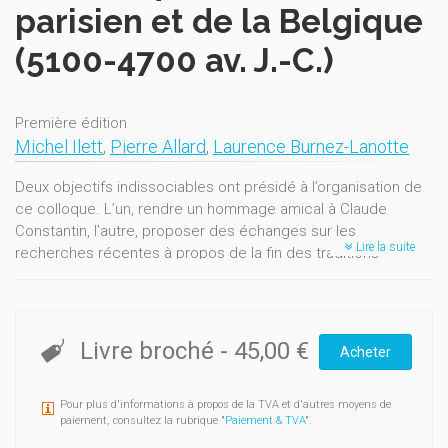
parisien et de la Belgique
(5100-4700 av. J.-C.)
Première édition
Michel Ilett
,
Pierre Allard
,
Laurence Burnez-Lanotte
Deux objectifs indissociables ont présidé à l’organisation de
ce colloque. L’un, rendre un hommage amical à Claude
Constantin, l’autre, proposer des échanges sur les
Lire la suite
recherches récentes à propos de la fin des traditions
danubiennes en Bassin parisien et en Belgique, en écho à la
thèse soutenue par Claude Constantin en 1983 et aux travaux
qu’il a menés depuis. Nous remercions vivement tous les
participants pour l’accueil qu’ils ont réservé à ce projet et
Livre broché
-
45,00 €
Acheter
particulièrement les collègues spécialistes d’autres périodes
chronologiques (Jean Leclerc et Laure Salanova) qui ont
Pour plus d'informations à propos de la TVA et d'autres moyens de
accepté de nous rejoindre.
paiement, consultez la rubrique "
Paiement & TVA
".
Dans le cadre de la thématique chronologique, géographique