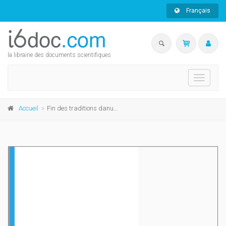
Français
la librairie des documents scientifiques
Toggle
navigati
Accueil
Fin des traditions danubiennes dans le Néolithique du Bassin parisien et de la Belgique (5100-4700 av. J.-C.)