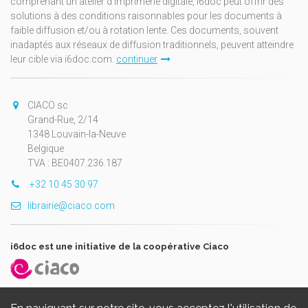
comprenant un atelier d'imprimerie digitale, i6doc peut offrir des
solutions à des conditions raisonnables pour les documents à
faible diffusion et/ou à rotation lente. Ces documents, souvent
inadaptés aux réseaux de diffusion traditionnels, peuvent atteindre
leur cible via i6doc.com.
continuer
CIACO sc
Grand-Rue, 2/14
1348 Louvain-la-Neuve
Belgique
TVA : BE0407.236.187
+32 10 45 30 97
librairie@ciaco.com
i6doc est une initiative de la coopérative Ciaco