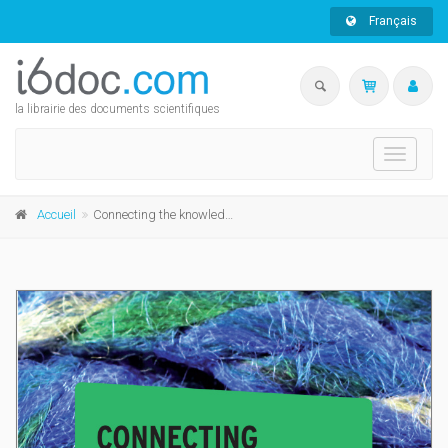
Français
la librairie des documents scientifiques
Toggle
navigati
Accueil
Connecting the knowledge common from projects to sustainable infrastructure