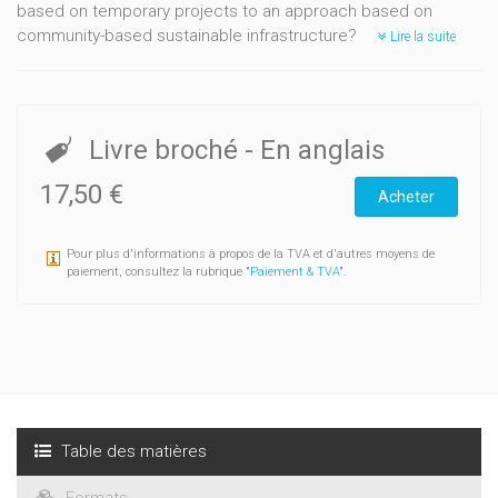
based on temporary projects to an approach based on
community-based sustainable infrastructure?
Lire la suite
Livre broché
- En anglais
17,50 €
Acheter
Pour plus d'informations à propos de la TVA et d'autres moyens de
paiement, consultez la rubrique "
Paiement & TVA
".
Table des matières