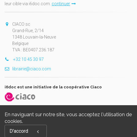
leur cible via i6doc.com.
continuer
CIACO sc
Grand-Rue, 2/14
1348 Louvain-la-Neuve
Belgique
TVA : BE0407.236.187
+32 10 45 30 97
librairie@ciaco.com
i6doc est une initiative de la coopérative Ciaco
En naviguant sur notre site, vous acceptez l'utilisation de
cookies.
Copyright © 2026, i6doc. Powered by
GiantChair
. All Rights
D'accord
Reserved