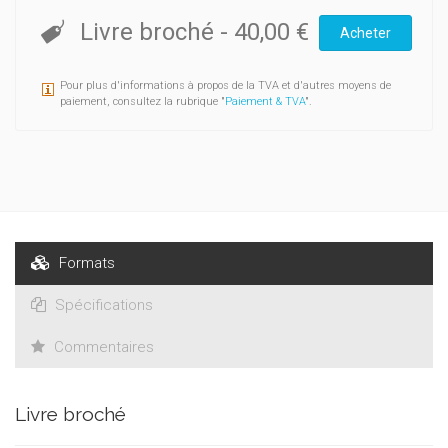
correspondances facilitent et enrichissent la lecture des
lettres et ouvrent d'intéressantes pistes de recherche sur la
Livre broché
-
40,00 €
Acheter
Belgique littéraire et artistique des années trente.
Pour plus d'informations à propos de la TVA et d'autres moyens de
paiement, consultez la rubrique "
Paiement & TVA
".
Formats
Spécifications
Commentaires
Livre broché