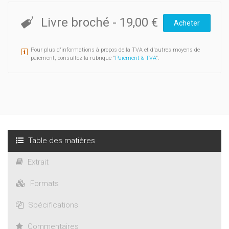
Livre broché
-
19,00 €
Acheter
Pour plus d'informations à propos de la TVA et d'autres moyens de
paiement, consultez la rubrique "
Paiement & TVA
".
Table des matières
Extrait
Formats
Spécifications
Commentaires