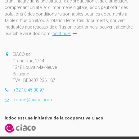
Étant intégré dans une structure de production et de distribution,
comprenant un atelier d'imprimerie digitale, i6doc peut offrir des
solutions à des conditions raisonnables pour les documents à
faible diffusion et/ou à rotation lente. Ces documents, souvent
inadaptés aux réseaux de diffusion traditionnels, peuvent atteindre
leur cible via i6doc.com.
continuer
CIACO sc
Grand-Rue, 2/14
1348 Louvain-la-Neuve
Belgique
TVA : BE0407.236.187
+32 10 45 30 97
librairie@ciaco.com
i6doc est une initiative de la coopérative Ciaco