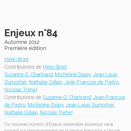
Enjeux n°84
Automne 2012
Première édition
Henri Briet
Contributions de
Henri Briet
Suzanne-G. Chartrand
,
Micheline Dispy
,
Jean-Louis
Dumortier
,
Nathalie Gillain
,
Jean-François de Pietro
,
Nicolas Trehel
Contributions de
Suzanne-G. Chartrand
,
Jean-François
de Pietro
,
Micheline Dispy
,
Jean-Louis Dumortier
,
Nathalie Gillain
,
Nicolas Trehel
Ce nouveau numéro d'Enjeux rassemble plusieurs varia
portant sur l’enseignement de la langue française à l’école