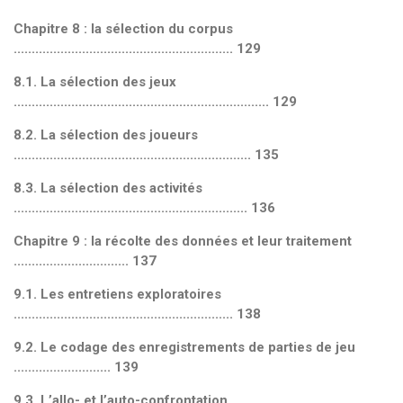
Chapitre 8 : la sélection du corpus
............................................................. 129
8.1. La sélection des jeux
....................................................................... 129
8.2. La sélection des joueurs
.................................................................. 135
8.3. La sélection des activités
................................................................. 136
Chapitre 9 : la récolte des données et leur traitement
................................ 137
9.1. Les entretiens exploratoires
............................................................. 138
9.2. Le codage des enregistrements de parties de jeu
........................... 139
9.3. L’allo- et l’auto-confrontation