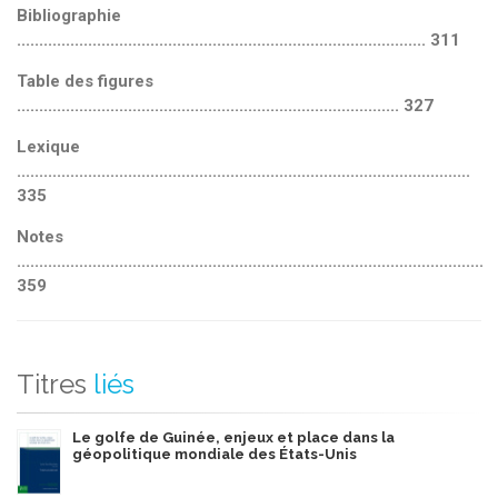
Bibliographie
............................................................................................ 311
Table des figures
...................................................................................... 327
Lexique
......................................................................................................
335
Notes
.........................................................................................................
359
Titres
liés
Le golfe de Guinée, enjeux et place dans la
géopolitique mondiale des États-Unis