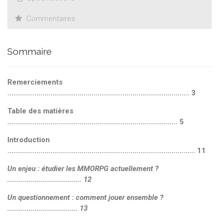
Commentaires
Sommaire
Remerciements
............................................................................................. 3
Table des matières
....................................................................................... 5
Introduction
................................................................................................ 11
Un enjeu : étudier les MMORPG actuellement ?
...................................... 12
Un questionnement : comment jouer ensemble ?
.................................... 13