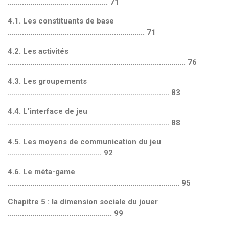
................................................. 71
4.1. Les constituants de base
................................................................... 71
4.2. Les activités
....................................................................................... 76
4.3. Les groupements
............................................................................... 83
4.4. L'interface de jeu
............................................................................... 88
4.5. Les moyens de communication du jeu
.............................................. 92
4.6. Le méta-game
.................................................................................... 95
Chapitre 5 : la dimension sociale du jouer
................................................... 99