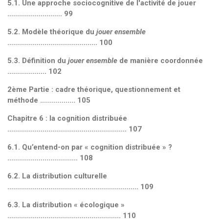
5.1. Une approche sociocognitive de l'activité de jouer
............................ 99
5.2. Modèle théorique du
jouer ensemble
.............................................. 100
5.3. Définition du
jouer ensemble
de manière coordonnée
.................... 102
2
ème
Partie : cadre théorique, questionnement et
méthode .................. 105
Chapitre 6 : la cognition distribuée
............................................................. 107
6.1. Qu’entend-on par « cognition distribuée » ?
.................................... 108
6.2. La distribution culturelle
................................................................... 109
6.3. La distribution « écologique »
.......................................................... 110