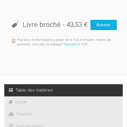
Livre broché
-
43,53 €
Acheter
Pour plus d'informations à propos de la TVA et d'autres moyens de
paiement, consultez la rubrique "
Paiement & TVA
".
Table des matières
Extrait
Formats
Spécifications