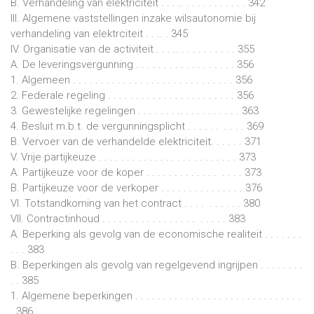
B. Verhandeling van elektriciteit . . . .. . . . . . . . . . . . 342
III. Algemene vaststellingen inzake wilsautonomie bij
verhandeling van elektrciteit . . .. . 345
IV. Organisatie van de activiteit . . . .. . . . . . . . . . . 355
A. De leveringsvergunning . . . . . . . . . . . . . . . . . . 356
1. Algemeen . . . . . . . . . . . . . . . . . . . . . . . . . . . . . 356
2. Federale regeling . . . . . . . . . . . . . . . . . . . . . . . 356
3. Gewestelijke regelingen . . . . . . . .. . . . . . . . . . . 363
4. Besluit m.b.t. de vergunningsplicht . . . . . . . . . . 369
B. Vervoer van de verhandelde elektriciteit. . . . . . 371
V. Vrije partijkeuze . . . . . . . . . . . . . . . . . . . . . . . . . 373
A. Partijkeuze voor de koper . . . . . . . . . . . . . . . . . 373
B. Partijkeuze voor de verkoper . . . . . . . . . . . . . . . 376
VI. Totstandkoming van het contract . . . . . . . . . . 380
VII. Contractinhoud . . . . . . . . . . . . . . . . . . . . . . 383
A. Beperking als gevolg van de economische realiteit . . . . . . .
. . . 383
B. Beperkingen als gevolg van regelgevend ingrijpen . . . . . . . .
. . 385
1. Algemene beperkingen . . . . . . . . . . . . . . . . . . . . . . . . . . . . . .
. 386