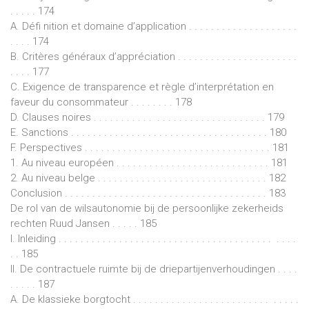
. . . . . 174
A. Défi nition et domaine d’application . . . . . . . . . . . . . . . . . . . .
. . . . 174
B. Critères généraux d’appréciation . . . . . . . . . . . . . . . . . . . . . .
. . . . 177
C. Exigence de transparence et règle d’interprétation en
faveur du consommateur . . . . . . . . 178
D. Clauses noires . . . . . . . . . . . . . . . . . . . . . . . . . . . . . . . 179
E. Sanctions . . . . . . . . . . . . . . . . . . . . . . . . . . . . . . . . . . . . 180
F. Perspectives . . . . . . . . . . . . . . . . . . . . . . . . . . . . . . . . . . 181
1. Au niveau européen . . . . . . . . . . . . . . . . . . . . . . . . . . . . 181
2. Au niveau belge . . . . . . . . . . . . . . . . . . . . . . . . . . . . . . . 182
Conclusion . . . . . . . . . . . . . . . . . . . . . . . . . . . . . . . . . . . . . 183
De rol van de wilsautonomie bij de persoonlijke zekerheids
rechten Ruud Jansen . . . . . 185
I. Inleiding . . . . . . . . . . . . . . . . . . . . . . . . . . . . . . . . . . . . . . . . . . .
. . 185
II. De contractuele ruimte bij de driepartijenverhoudingen . . . .
. . . . . 187
A. De klassieke borgtocht . . . . . . . . . . . . . . . . . . . . . . . . . . . . . .