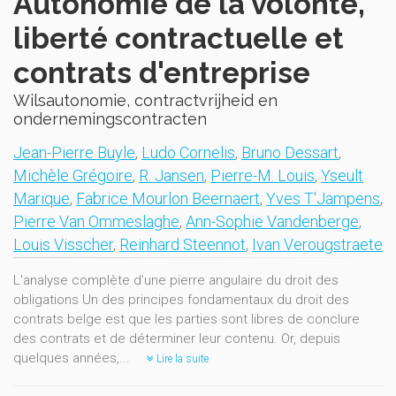
Autonomie de la volonté,
liberté contractuelle et
contrats d'entreprise
Wilsautonomie, contractvrijheid en
ondernemingscontracten
Jean-Pierre Buyle
,
Ludo Cornelis
,
Bruno Dessart
,
Michèle Grégoire
,
R. Jansen
,
Pierre-M. Louis
,
Yseult
Marique
,
Fabrice Mourlon Beernaert
,
Yves T'Jampens
,
Pierre Van Ommeslaghe
,
Ann-Sophie Vandenberge
,
Louis Visscher
,
Reinhard Steennot
,
Ivan Verougstraete
L'analyse complète d’une pierre angulaire du droit des
obligations Un des principes fondamentaux du droit des
contrats belge est que les parties sont libres de conclure
des contrats et de déterminer leur contenu. Or, depuis
quelques années,...
Lire la suite