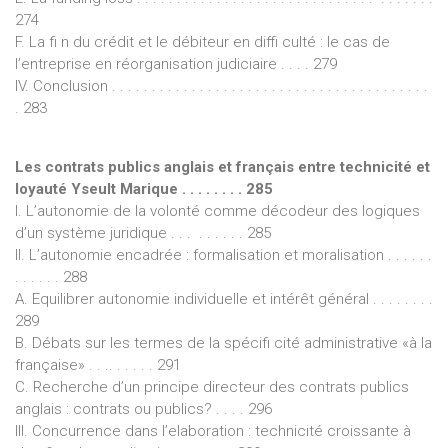
274
F. La fi n du crédit et le débiteur en diffi culté : le cas de
l’entreprise en réorganisation judiciaire . . . . 279
IV. Conclusion . . . . . . . . . . . . . . . . . . . . . . . . . . . . . . . . . . . . . . . .
. 283
Les contrats publics anglais et français entre technicité et
loyauté Yseult Marique . . . . . . . . 285
I. L’autonomie de la volonté comme décodeur des logiques
d’un système juridique . . . . . . . . . 285
II. L’autonomie encadrée : formalisation et moralisation . . . . . .
. . . . . . 288
A. Equilibrer autonomie individuelle et intérêt général . . . . . . . .
289
B. Débats sur les termes de la spécifi cité administrative «à la
française» . . .. . . . . . 291
C. Recherche d’un principe directeur des contrats publics
anglais : contrats ou publics? . . . . 296
III. Concurrence dans l’elaboration : technicité croissante à