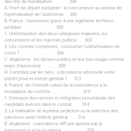
des fins de moralisation . . . . . . . 299
A. Point de départ européen : la concurrence au service de
l’optimalisation de l’autonomie . . 300
B. France : l’autonomie grace à une ingénierie technico-
juridique . . . . . . . . . . . . . . 303
1. Uniformisation des deux catégories majeures, les
concessions et les marchés publics . . . 303
2. Les contrats complexes : contourner l’uniformisation en
cours ? . .. . . . . . . . . . . . . . 306
C. Angleterre : les deniers publics et leur bon usage comme
enjeu d’autonomie . . . . . . . 309
IV. Contrôles par les tiers : coïncidence rationnelle entre
intérêt privé et intérêt général ? . . 312
A. France: de l’intensifi cation de la coïncidence à la
modulation du contrôle .. . . . . . . . . . . . . 313
1. Extension des recours et intégration procédurale des
candidats évincés dans le contrat . . . . 314
2. La réalisation de la pleine juridiction ou la sélection des
sanctions selon l’intérêt général . . . . 316
B. Angleterre : coïncidence diff use ajustée par la
transparence et la prudence .. . . . . . . . . . 318