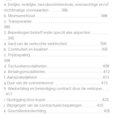
a. Eerlijke, redelijke, niet-discriminerende, evenwichtige en/of
rechtmatige voorwaarden . . . . . . 386
b. Minimuminhoud . . . . . . . . . . . . . . . . . . . . . . . . . . . . . . . . 388
c. Transparantie . . . . . . . . . . . . . . . . . . . . . . . . . . . . . . . . . . . .
389
2. Beperkingen betreff ende specifi eke aspecten . . . . . . . . .
. . 390
a. Aard van de verkochte elektriciteit . . . . . . . . . . . . . . . . 390
b. Continuïteit en kwaliteit . . . . . . . . . . . . . . . . . . . . . . . . . . 395
c. Prijsbepaling . . . . . . . . . . . . . . . . . . . . . . . . . . . . . . . . . . . . .
398
d. Facturatiemodaliteiten . . . . . . . . . . . . . . . . . . . . . . . . . . . 408
e. Betalingsmodaliteiten . . . . . . . . . . . . . . . . . . . . . . . . . . . . 412
f. Aansprakelijkheid . . . . . . . . . . . . . . . . . . . . . . . . . . . . . . . . 413
g Duur van de overeenkomst . . . . . . . . . . . . . . . . . . . . . . . 413
h. Wanbetaling en beëindiging contract door de verkoper . .. .
. 417
i. Opzegging door koper. . . . . . . . . . . . . . . . . . . . . . . . . . . . 423
j. Wijzigingen van de contractuele bepalingen . . . . . . . 425
k. Geschillenbeslechting . . . . . . . . . . . . . . . . . . . . . . . . . . . . 426