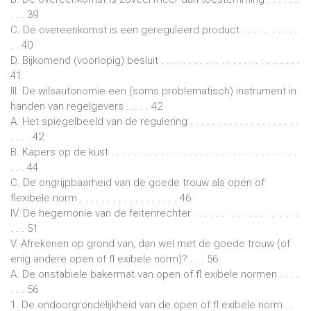
. . . 39
C. De overeenkomst is een gereguleerd product . . . . . . . . . .
. . 40
D. Bijkomend (voorlopig) besluit . . . . . . . . . . . . . . . . . . . . .. . . . .
41
III. De wilsautonomie een (soms problematisch) instrument in
handen van regelgevers . .. . . 42
A. Het spiegelbeeld van de regulering . . . . . . . . . . . . . . . . . . . .
. . . . 42
B. Kapers op de kust . . . . . . . . . . . . . . . . . . . . . . . . . . . . . . . . . .
. . . 44
C. De ongrijpbaarheid van de goede trouw als open of
flexibele norm . . . . . . . . . . . . . . . . . . 46
IV. De hegemonie van de feitenrechter . . . . . . . . . . . . . . . . . . .
. . . 51
V. Afrekenen op grond van, dan wel met de goede trouw (of
enig andere open of fl exibele norm)? . . . 56
A. De onstabiele bakermat van open of fl exibele normen . . . .
. . . 56
1. De ondoorgrondelijkheid van de open of fl exibele norm . .