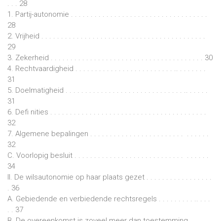
. . . 28
1. Partij-autonomie . . . . . . . . . . . . . . . . . . . . . . . . . . . . . . . . . . .
28
2. Vrijheid . . . . . . . . . . . . . . . . . . . . . . . . . . . . . . . . . . . . . . . . . .
29
3. Zekerheid . . . . . . . . . . . . . . . . . . . . . . . . . . . . . . . . . . . . . . . 30
4. Rechtvaardigheid . . . . . . . . . . . . . . . . . . . . . . . . . .. . . . . . . .
31
5. Doelmatigheid . . . . . . . . . . . . . . . . . . . . . . . . . . . . . . .. . . . . .
31
6. Defi nities . . . . . . . . . . . . . . . . . . . . . . . . . . . . . . . . . . . . . . . .
32
7. Algemene bepalingen . . . . . . . . . . . . . . . . . . . . . . . . . . . . . .
32
C. Voorlopig besluit . . . . . . . . . . . . . . . . . . . . . . . . . . . . . . . . . .
34
II. De wilsautonomie op haar plaats gezet . . . . . . . . . . . . . . . . .
. 36
A. Gebiedende en verbiedende rechtsregels . . . . . . . . . .. . . .
. . 37
B. De overeenkomst is zoveel meer dan toestemming . . . . . .