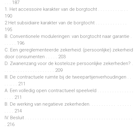
. . . 187
1. Het accessoire karakter van de borgtocht . . . . . . . . . .. . .
190
2 Het subsidiaire karakter van de borgtocht . . . . . . . . . . . . .
195
B. Conventionele moduleringen: van borgtocht naar garantie .
. . . . . 196
C. Een gereglementeerde zekerheid: (persoonlijke) zekerheid
door consumenten . . . . . 203
D. Zwanenzang voor de kosteloze persoonlijke zekerheden? .
. . . . . . . . . . . . . . . . . . . . 209
III. De contractuele ruimte bij de tweepartijenverhoudingen . .
. . .. . . 211
A. Een volledig open contractueel speelveld . . . . . . . . . . . . . . .
. . . . 211
B. De werking van negatieve zekerheden. . . . . . . . . . . . . . . . .
. . . . 214
IV. Besluit . . . . . . . . . . . . . . . . . . . . . . . . . . . . . . . . . . . . . . . . . . . .
. 216