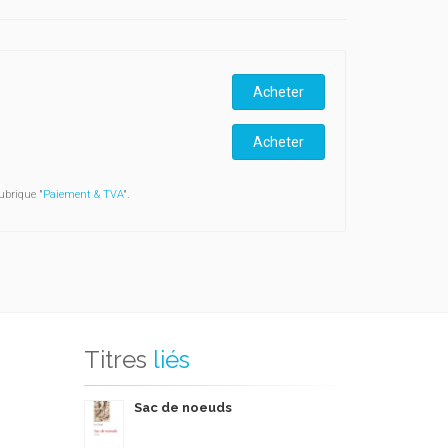
Acheter
Acheter
ubrique "
Paiement & TVA
".
Titres
liés
Sac de noeuds