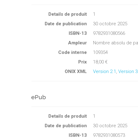
Details de produit
1
Date de publication
30 octobre 2025
ISBN-13
9782931080566
Ampleur
Nombre absolu de pa
Code interne
109354
Prix
18,00 €
ONIX XML
Version 2.1
,
Version 3
ePub
Details de produit
1
Date de publication
30 octobre 2025
ISBN-13
9782931080573