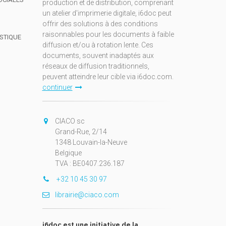
production et de distribution, comprenant
un atelier d'imprimerie digitale, i6doc peut
offrir des solutions à des conditions
raisonnables pour les documents à faible
ISTIQUE
diffusion et/ou à rotation lente. Ces
documents, souvent inadaptés aux
réseaux de diffusion traditionnels,
peuvent atteindre leur cible via i6doc.com.
continuer
CIACO sc
Grand-Rue, 2/14
1348 Louvain-la-Neuve
Belgique
TVA : BE0407.236.187
+32 10 45 30 97
librairie@ciaco.com
i6doc est une initiative de la