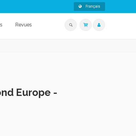
Français
s
Revues
ond Europe -