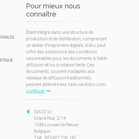
Pour mieux nous
connaître
Étant intégré dans une structure de
OCIALES
production et de distribution, comprenant
un atelier d'imprimerie digitale, i6doc peut
offrir des solutions à des conditions
raisonnables pour les documents à faible
ISTIQUE
diffusion et/ou à rotation lente. Ces
documents, souvent inadaptés aux
réseaux de diffusion traditionnels,
peuvent atteindre leur cible via i6doc.com.
continuer
CIACO sc
Grand-Rue, 2/14
1348 Louvain-la-Neuve
Belgique
TVA : BE0407.236.187