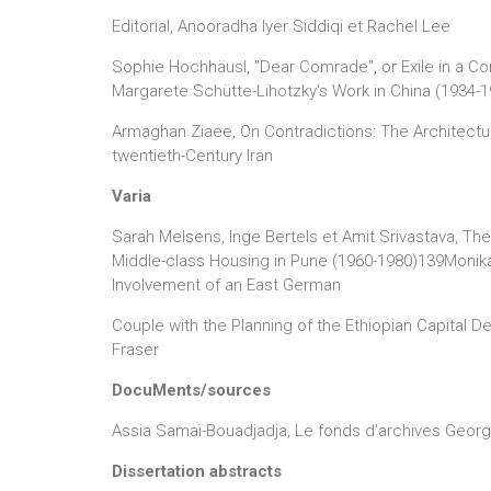
Editorial, Anooradha Iyer Siddiqi et Rachel Lee
Sophie Hochhäusl, "Dear Comrade", or Exile in a C
Margarete Schütte-Lihotzky's Work in China (1934-1
Armaghan Ziaee, On Contradictions: The Architectu
twentieth-Century Iran
Varia
Sarah Melsens, Inge Bertels et Amit Srivastava, The
Middle-class Housing in Pune (1960-1980)139Monika
Involvement of an East German
Couple with the Planning of the Ethiopian Capital
Fraser
DocuMents/sources
Assia Samaï-Bouadjadja, Le fonds d'archives Georget
Dissertation abstracts