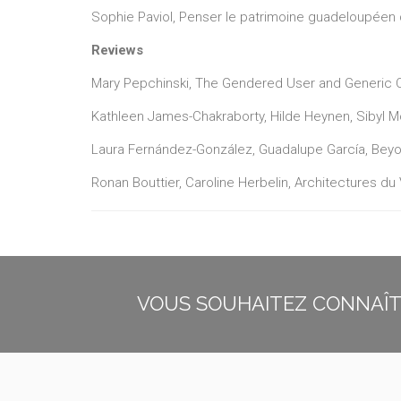
Sophie Paviol, Penser le patrimoine guadeloupéen 
Reviews
Mary Pepchinski, The Gendered User and Generic C
Kathleen James-Chakraborty, Hilde Heynen, Sibyl M
Laura Fernández-González, Guadalupe García, Beyond
Ronan Bouttier, Caroline Herbelin, Architectures d
VOUS SOUHAITEZ CONNAÎTR