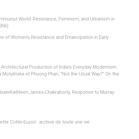
ommunist World: Resistance, Feminism, and Urbanism in
956)
re of Women's Resistance and Emancipation in Early
 Architectural Production of India's Everyday Modernism:
 Motylińska et Phuong Phan, "Not the Usual Way?" On the
 DebateKathleen James-Chakraborty, Response to Murray
te Cottin-Euziol : archive de toute une vie